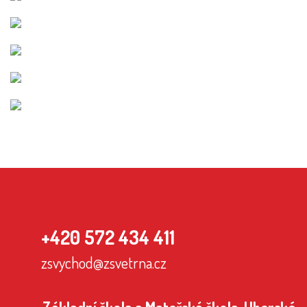
+420 572 434 411
zsvychod@zsvetrna.cz
Základní škola a Mateřská škola, Uherské