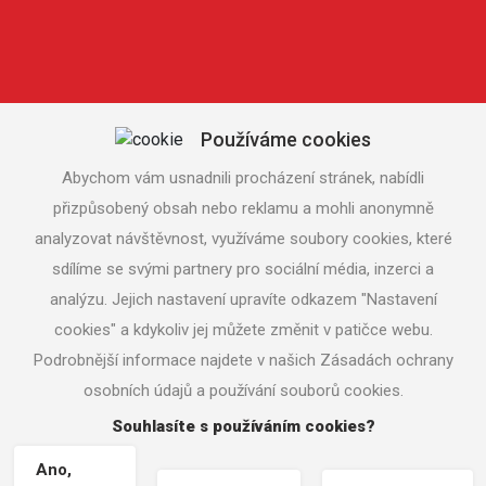
Používáme cookies
Abychom vám usnadnili procházení stránek, nabídli
přizpůsobený obsah nebo reklamu a mohli anonymně
analyzovat návštěvnost, využíváme soubory cookies, které
sdílíme se svými partnery pro sociální média, inzerci a
analýzu. Jejich nastavení upravíte odkazem "Nastavení
cookies" a kdykoliv jej můžete změnit v patičce webu.
Podrobnější informace najdete v našich Zásadách ochrany
osobních údajů a používání souborů cookies.
Souhlasíte s používáním cookies?
Copyright © zsvetrna.cz |
Nastavení cookies
| Tvorba www
stránek
MACHIN.cz
Ano,