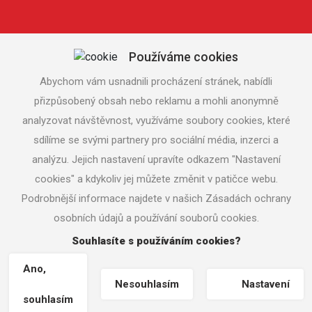
Používáme cookies
Abychom vám usnadnili procházení stránek, nabídli
přizpůsobený obsah nebo reklamu a mohli anonymně
analyzovat návštěvnost, využíváme soubory cookies, které
sdílíme se svými partnery pro sociální média, inzerci a
analýzu. Jejich nastavení upravíte odkazem "Nastavení
cookies" a kdykoliv jej můžete změnit v patičce webu.
Podrobnější informace najdete v našich Zásadách ochrany
osobních údajů a používání souborů cookies.
Souhlasíte s používáním cookies?
Copyright © zsvetrna.cz |
Nastavení cookies
| Tvorba www
stránek
MACHIN.cz
Ano,
Nesouhlasím
Nastavení
souhlasím