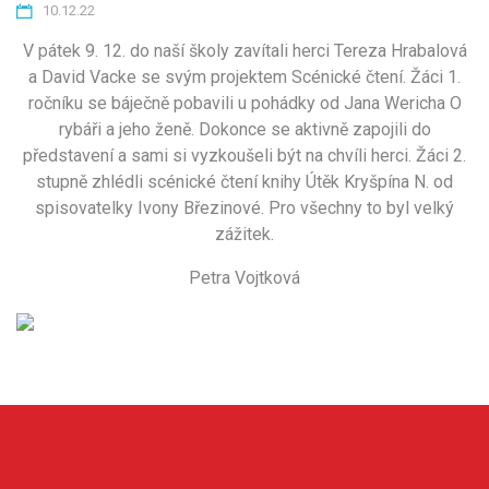
10.12.22
V pátek 9. 12. do naší školy zavítali herci Tereza Hrabalová
a David Vacke se svým projektem Scénické čtení. Žáci 1.
ročníku se báječně pobavili u pohádky od Jana Wericha O
rybáři a jeho ženě. Dokonce se aktivně zapojili do
představení a sami si vyzkoušeli být na chvíli herci. Žáci 2.
stupně zhlédli scénické čtení knihy Útěk Kryšpína N. od
spisovatelky Ivony Březinové. Pro všechny to byl velký
zážitek.
Petra Vojtková