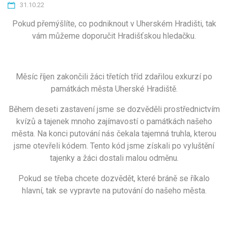
31.10.22
Pokud přemýšlíte, co podniknout v Uherském Hradišti, tak
vám můžeme doporučit Hradišťskou hledačku.
Měsíc říjen zakončili žáci třetích tříd zdařilou exkurzí po
památkách města Uherské Hradiště.
Během deseti zastavení jsme se dozvěděli prostřednictvím
kvízů a tajenek mnoho zajímavostí o památkách našeho
města. Na konci putování nás čekala tajemná truhla, kterou
jsme otevřeli kódem. Tento kód jsme získali po vyluštění
tajenky a žáci dostali malou odměnu.
Pokud se třeba chcete dozvědět, které bráně se říkalo
hlavní, tak se vypravte na putování do našeho města.