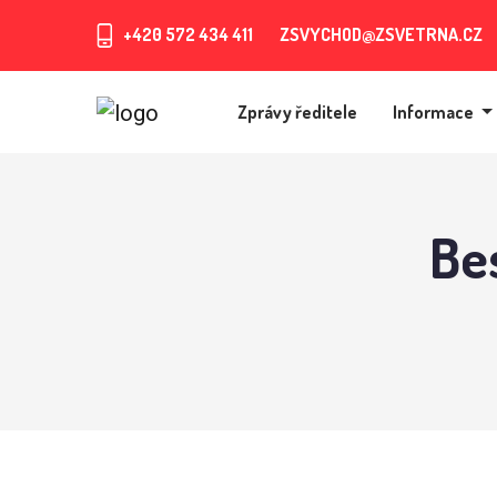
+420 572 434 411
ZSVYCHOD@ZSVETRNA.CZ
Zprávy ředitele
Informace
Be