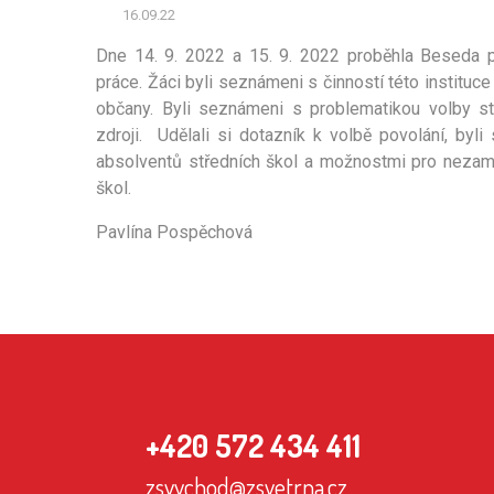
16.09.22
Dne 14. 9. 2022 a 15. 9. 2022 proběhla Beseda p
práce. Žáci byli seznámeni s činností této institu
občany. Byli seznámeni s problematikou volby st
zdroji. Udělali si dotazník k volbě povolání, by
absolventů středních škol a možnostmi pro nezam
škol.
Pavlína Pospěchová
+420 572 434 411
zsvychod@zsvetrna.cz