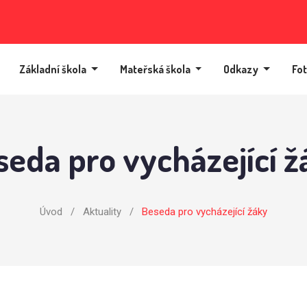
Základní škola
Mateřská škola
Odkazy
Fot
seda pro vycházející ž
Úvod
/
Aktuality
/
Beseda pro vycházející žáky