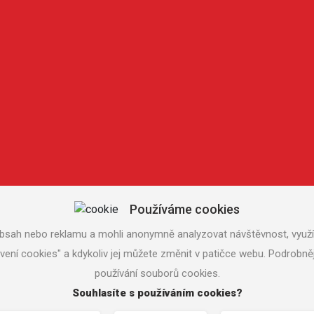
Používáme cookies
bsah nebo reklamu a mohli anonymně analyzovat návštěvnost, využív
avení cookies" a kdykoliv jej můžete změnit v patičce webu. Podrob
používání souborů cookies.
ba www stránek
MACHIN.cz
Souhlasíte s používáním cookies?