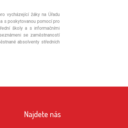
ro vycházející žáky na Úřadu
ce a s poskytovanou pomocí pro
řední školy a s informačními
li seznámeni se zaměstnaností
ěstnané absolventy středních
Najdete nás